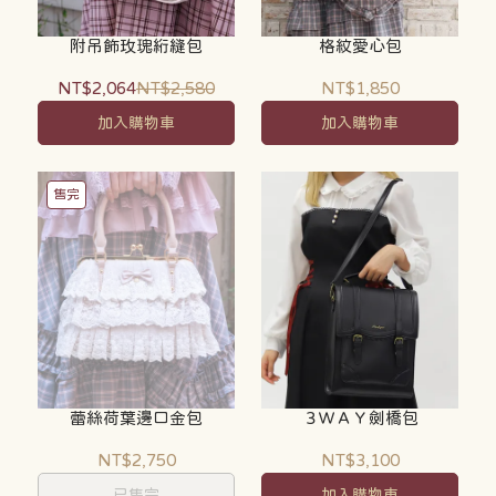
附吊飾玫瑰絎縫包
格紋愛心包
NT$2,064
NT$2,580
NT$1,850
加入購物車
加入購物車
售完
蕾絲荷葉邊口金包
３ＷＡＹ劍橋包
NT$2,750
NT$3,100
已售完
加入購物車