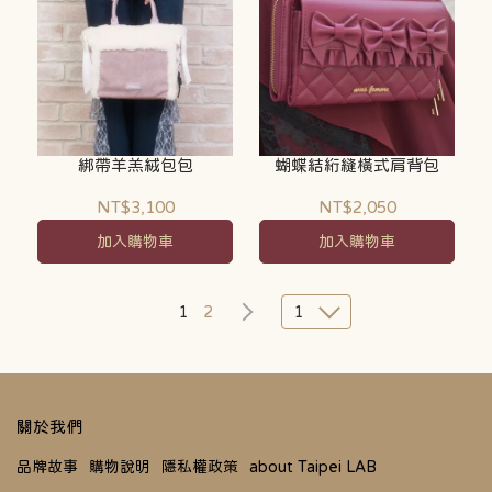
綁帶羊羔絨包包
蝴蝶結絎縫橫式肩背包
NT$3,100
NT$2,050
加入購物車
加入購物車
1
2
1
關於我們
品牌故事
購物說明
隱私權政策
about Taipei LAB