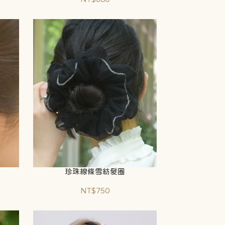
珍珠線條雪紡髮圈
NT$750