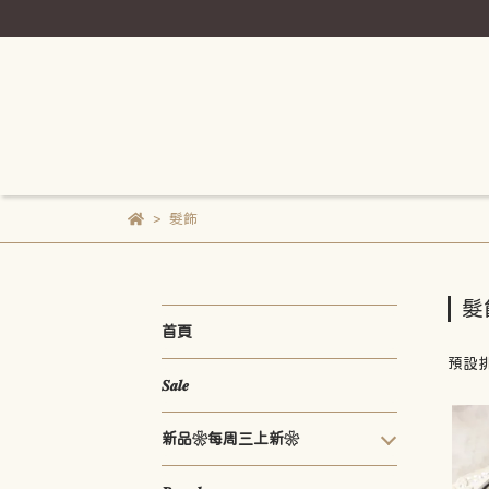
髮飾
髮
首頁
預設
𝑺𝒂𝒍𝒆
新品❀每周三上新❀