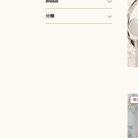
𝑩𝒓𝒂𝒏𝒅𝒔
分類
售