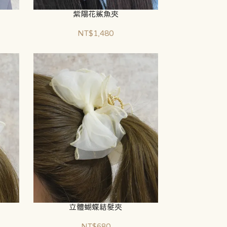
紫陽花鯊魚夾
NT$1,480
立體蝴蝶結髮夾
NT$680