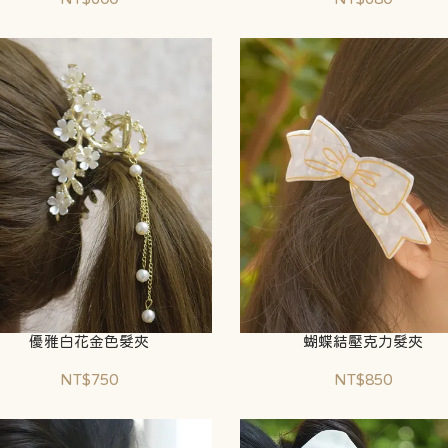
優雅白花金色髮夾
蝴蝶結壓克力髮夾
NT$750
NT$850