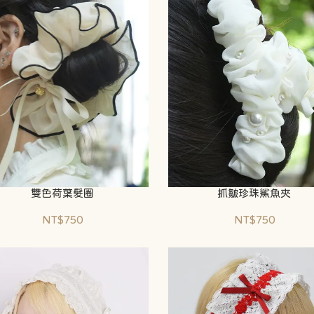
雙色荷葉髮圈
抓皺珍珠鯊魚夾
NT$750
NT$750