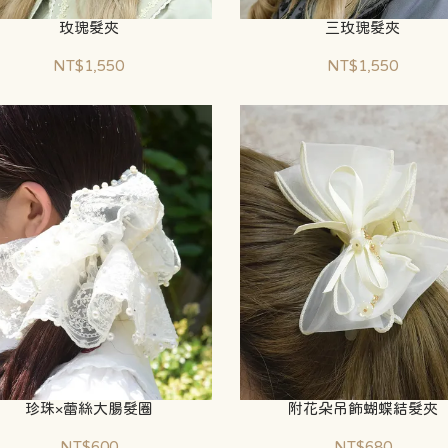
玫瑰髮夾
三玫瑰髮夾
NT$1,550
NT$1,550
珍珠×蕾絲大腸髮圈
附花朵吊飾蝴蝶結髮夾
NT$600
NT$680