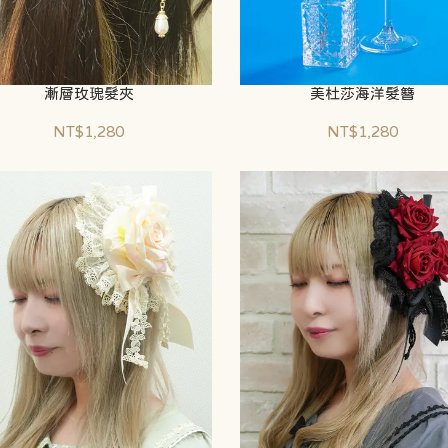
漸層玫瑰髮夾
美杜莎海洋髮簪
NT$1,280
NT$1,280