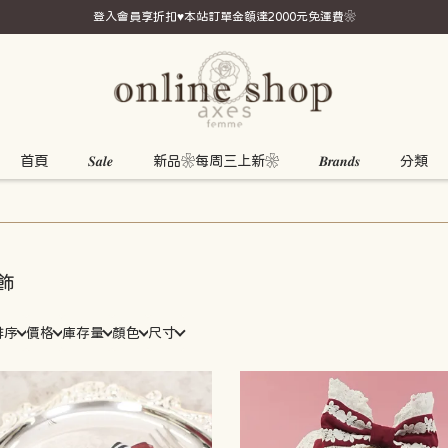
登入會員享折扣♥本站訂單金額達2000元免運費❀
首頁
𝑺𝒂𝒍𝒆
新品❀每周三上新❀
𝑩𝒓𝒂𝒏𝒅𝒔
分類
飾
排序
價格
庫存量
顏色
尺寸