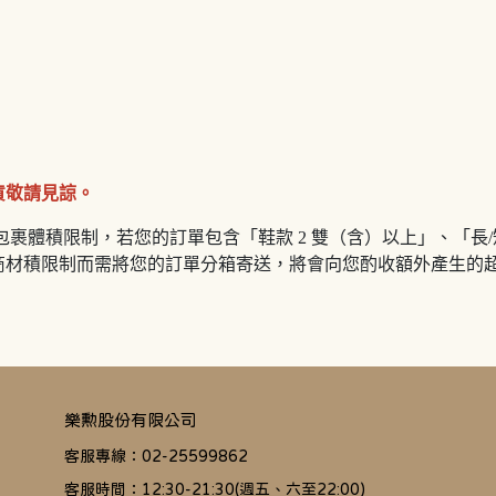
貨敬請見諒。
裹體積限制，若您的訂單包含「鞋款 2 雙（含）以上」、「長/
商材積限制而需將您的訂單分箱寄送，將會向您酌收額外產生的
樂勲股份有限公司
客服專線：02-25599862
客服時間：12:30-21:30(週五、六至22:00)