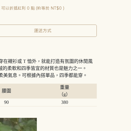
 」可以折抵紅利
0
點 (約等於
NT$0
)
運送方式
穿在襯衫或 T 恤外，就能打造有氛圍的休閒風
絨的柔軟和四季皆宜的材質也是魅力之一。
添柔美氣息。可根據內搭單品，四季都能穿。
重量
腰圍
（g）
90
380