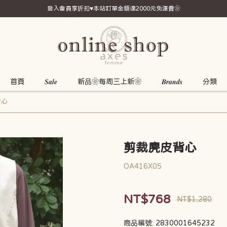
登入會員享折扣♥本站訂單金額達2000元免運費❀
首頁
𝑺𝒂𝒍𝒆
新品❀每周三上新❀
𝑩𝒓𝒂𝒏𝒅𝒔
分類
背心
剪裁麂皮背心
OA416X05
NT$768
NT$1,280
商品編號:
2830001645232