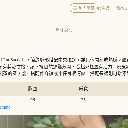
加入最愛
此商品 「 最高
規格說明
Cut Suede），簡約廓形搭配中央拉鍊，兼具休閒與成熟感。疊
腰部有剪裁拼接，讓下襬自然蓬鬆散開，看起來輕盈有活力。麂皮
隨性俐落的層次感。搭配修身褲或牛仔褲很清爽，搭配長裙則可增
胸圍
肩寬
96
35
emme