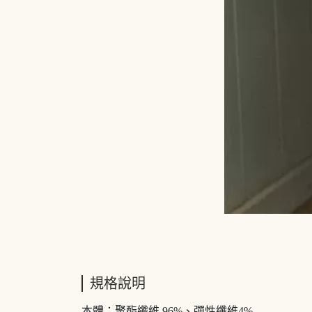
規格說明
本體：聚酯纖維 96%、彈性纖維4%