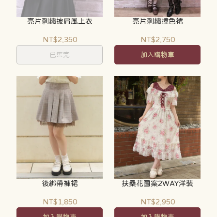
亮片刺繡披肩風上衣
亮片刺繡撞色裙
NT$2,350
NT$2,750
已售完
加入購物車
後綁帶褲裙
扶桑花圖案2WAY洋裝
NT$1,850
NT$2,950