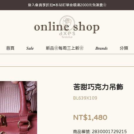
登入會員享折扣♥本站訂單金額達2000元免運費❀
首頁
𝑺𝒂𝒍𝒆
新品❀每周三上新❀
𝑩𝒓𝒂𝒏𝒅𝒔
分類
苦甜巧克力吊飾
BL639X109
NT$1,480
商品編號:
2830001729215