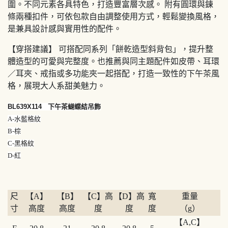
圍。不同元素各具特色，打造豐富層次感。 附有圓環與鍊
條兩種扣件，可依包款自由調整使用方式，輕鬆變換風格，
是兼具設計感與實用性的配件。
【穿搭建議】 可搭配同系列「餅乾造型斜背包」，提升整
體造型的可愛與完整度。也推薦與同主題配件如皮帶、耳環
／耳夾、戒指或多功能夾一起搭配，打造一致性的下午茶風
格，展現大人系甜美魅力。
BL639X114 下午茶蝴蝶結吊飾
A-水藍格紋
B-棕
C-黑格紋
D-紅
尺
【A】
【B】
【C】高
【D】高
寬
重量
寸
高度
高度
度
度
度
（g）
【A,C】