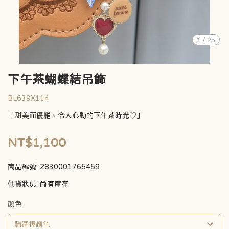
1
/
25
下午茶蝴蝶結吊飾
BL639X114
「甜美而優雅、令人心動的下午茶時光♡」
NT$1,100
商品編號:
2830001765459
供貨狀況:
尚有庫存
顏色
請選擇顏色