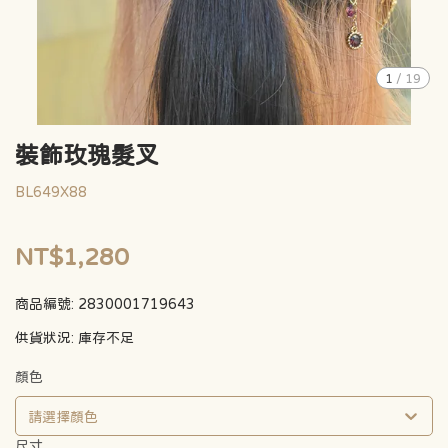
1
/
19
裝飾玫瑰髮叉
BL649X88
NT$1,280
商品編號:
2830001719643
供貨狀況:
庫存不足
顏色
請選擇顏色
尺寸