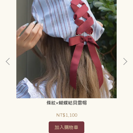
條紋×蝴蝶結貝雷帽
NT$1,100
加入購物車