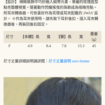
【設計】 細緻裝飾中巧妙融入緞帶元素，華麗的玫瑰造型
點亮整體視覺。隨著動作閃耀搖曳的珠飾成為吸睛亮點。
附耳夾轉換器，可依喜好作為耳環或耳夾配戴的 2WAY 設
計。 ※作為耳夾使用時，請先取下耳針後扣，插入耳夾轉
換器後，再裝回後扣固定。
重量
尺寸
【本體】長
寬
【簪】長
寬
（g）
F
4.9
8.4
7.8
15.3
45
尺寸丈量詳細說明請詳閱：
尺寸丈量說明 axes femme