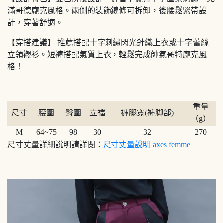
滿哥德龐克風格。兩側的裝飾鏈條可拆卸，後腰鬆緊帶設
計，穿著舒適。
【穿搭建議】 推薦搭配十字刺繡閃光針織上衣或十字蕾絲
立領襯衫。短褲搭配氣質上衣，輕鬆完成帥氣哥特龐克風
格！
重量
尺寸
腰圍
臀圍
立襠
褲腿寬(褲脚部)
（g）
M
64~75
98
30
32
270
尺寸丈量詳細說明請詳閱：
尺寸丈量說明 axes femme