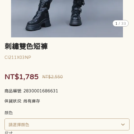
1
/
33
刺繡雙色短褲
CI211X03NP
NT$1,785
NT$2,550
商品編號:
2830001686631
供貨狀況:
尚有庫存
顏色
請選擇顏色
尺寸