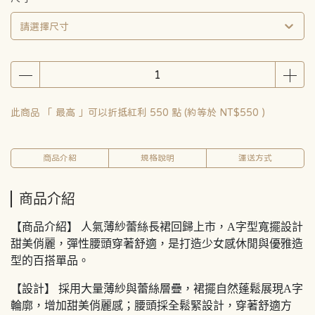
請選擇尺寸
此商品 「 最高 」可以折抵紅利
550
點 (約等於
NT$550
)
商品介紹
規格說明
運送方式
商品介紹
【商品介紹】 人氣薄紗蕾絲長裙回歸上市，A字型寬擺設計
甜美俏麗，彈性腰頭穿著舒適，是打造少女感休閒與優雅造
型的百搭單品。
【設計】 採用大量薄紗與蕾絲層疊，裙擺自然蓬鬆展現A字
輪廓，增加甜美俏麗感；腰頭採全鬆緊設計，穿著舒適方