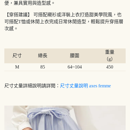
便，兼具實用與造型感。
【穿搭建議】 可搭配襯衫或洋裝上衣打造甜美學院風，也
可搭配T恤或休閒上衣完成日常休閒造型，輕鬆提升穿搭層
次感。
重量
尺寸
總長
腰圍
（g）
M
85
64~104
450
尺寸丈量詳細說明請詳閱：
尺寸丈量說明 axes femme