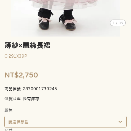
1
/
35
薄紗×蕾絲長裙
CI291X39P
NT$2,750
商品編號:
2830001739245
供貨狀況:
尚有庫存
顏色
請選擇顏色
尺寸