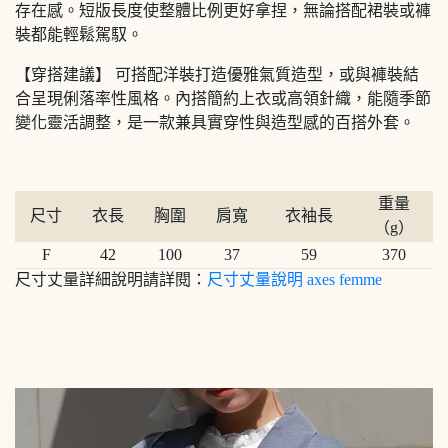
存在感。短版長度使整體比例更好拿捏，無論搭配裙裝或褲
裝都能輕鬆駕馭。
【穿搭建議】 可搭配洋裝打造優雅氣質造型，或與褲裝結
合呈現俐落率性風格。內搭簡約上衣或高領針織，能隨季節
變化靈活調整，是一款兼具實穿性與造型感的百搭外套。
重量
尺寸
衣長
胸圍
肩寬
衣袖長
（g）
F
42
100
37
59
370
尺寸丈量詳細說明請詳閱：
尺寸丈量說明 axes femme