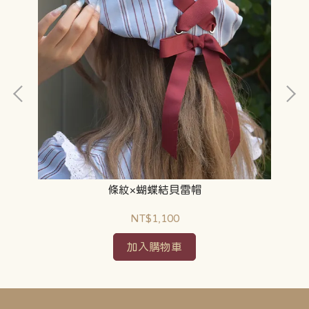
條紋×蝴蝶結貝雷帽
NT$1,100
加入購物車