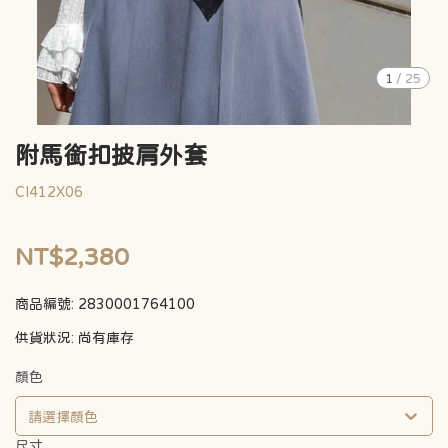
1
/
25
附馬銜扣披肩外套
CI412X06
NT$2,380
商品編號:
2830001764100
供貨狀況:
尚有庫存
顏色
請選擇顏色
尺寸