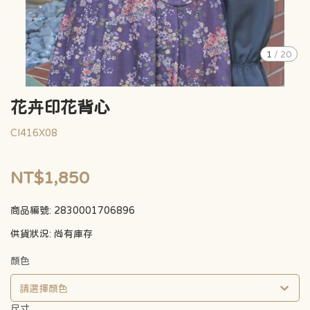
1
/
20
花卉印花背心
CI416X08
NT$1,850
商品編號:
2830001706896
供貨狀況:
尚有庫存
顏色
請選擇顏色
尺寸