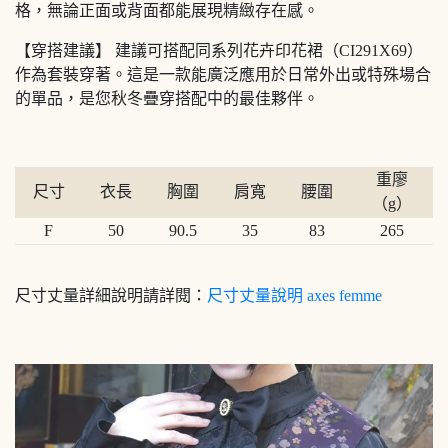
格，無論正面或背面都能展現精緻存在感。
【穿搭建議】 建議可搭配同系列花卉印花裙（CI291X69）
作為套裝穿著。這是一款能廣泛應用於日常外出或特殊場合
的單品，是您秋冬疊穿搭配中的最佳夥伴。
重廖
尺寸
衣長
胸圍
肩寬
腰圍
（g）
F
50
90.5
35
83
265
尺寸丈量詳細說明請詳閱：
尺寸丈量說明 axes femme