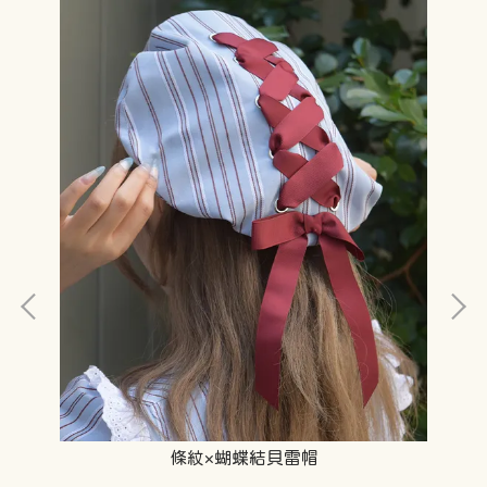
條紋×蝴蝶結貝雷帽