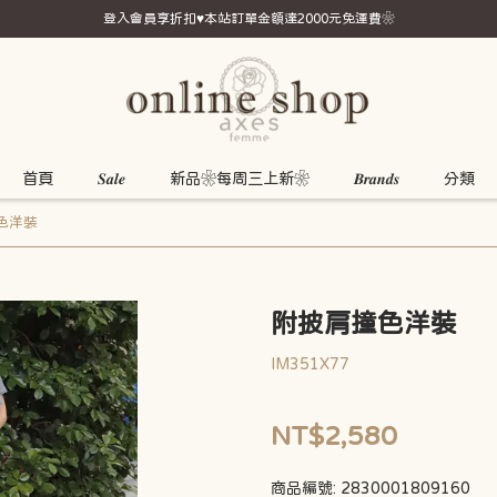
登入會員享折扣♥本站訂單金額達2000元免運費❀
首頁
𝑺𝒂𝒍𝒆
新品❀每周三上新❀
𝑩𝒓𝒂𝒏𝒅𝒔
分類
色洋裝
附披肩撞色洋裝
IM351X77
NT$2,580
商品編號:
2830001809160