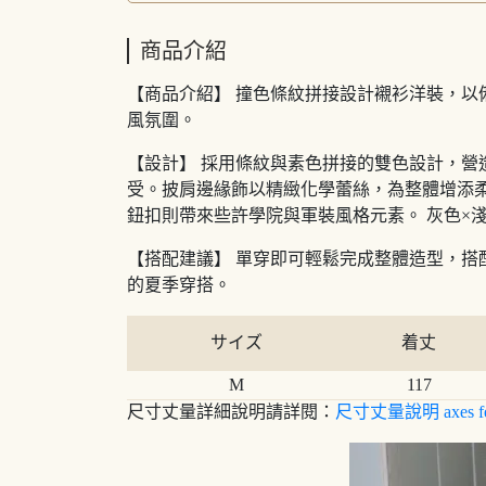
商品介紹
【商品介紹】 撞色條紋拼接設計襯衫洋裝，
風氛圍。
【設計】 採用條紋與素色拼接的雙色設計，
受。披肩邊緣飾以精緻化學蕾絲，為整體增添
鈕扣則帶來些許學院與軍裝風格元素。 灰色×
【搭配建議】 單穿即可輕鬆完成整體造型，
的夏季穿搭。
サイズ
着丈
M
117
尺寸丈量詳細說明請詳閱：
尺寸丈量說明 axes f