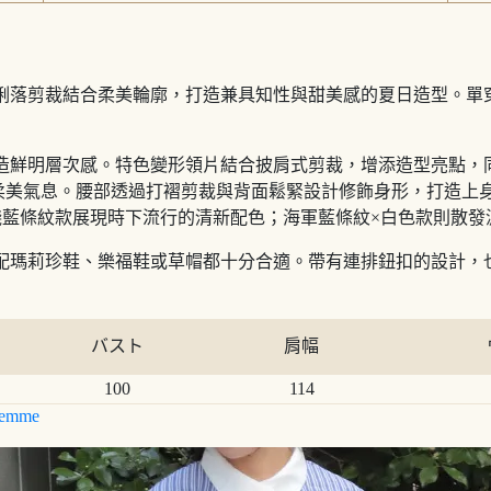
以俐落剪裁結合柔美輪廓，打造兼具知性與甜美感的夏日造型。單
營造鮮明層次感。特色變形領片結合披肩式剪裁，增添造型亮點，
柔美氣息。腰部透過打褶剪裁與背面鬆緊設計修飾身形，打造上
淺藍條紋款展現時下流行的清新配色；海軍藍條紋×白色款則散
搭配瑪莉珍鞋、樂福鞋或草帽都十分合適。帶有連排鈕扣的設計，
バスト
肩幅
100
114
emme