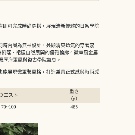
穿即可完成時尚穿搭，展現清新優雅的日系學院
同時內層為無袖設計，兼顧清爽透氣的穿著感
身俐落、裙襬自然展開的優雅輪廓。徽章風金屬
發濃厚海軍風與復古學院氣息。
也能展現微軍裝風格，打造兼具正式感與時尚感
重さ
ウエスト
（g）
70~100
485