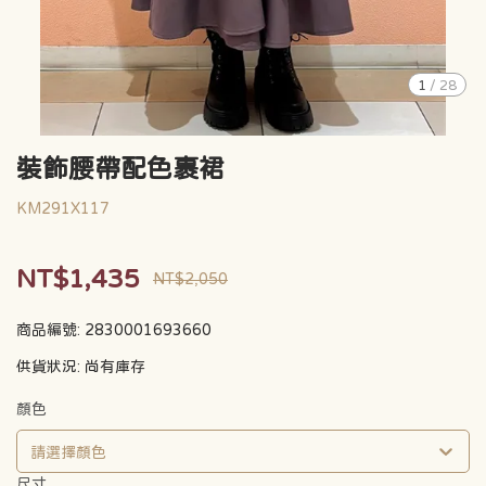
1
/
28
裝飾腰帶配色裹裙
KM291X117
NT$1,435
NT$2,050
商品編號:
2830001693660
供貨狀況:
尚有庫存
顏色
請選擇顏色
尺寸