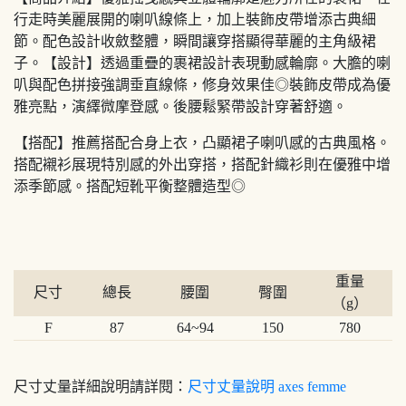
行走時美麗展開的喇叭線條上，加上裝飾皮帶增添古典細
節。配色設計收斂整體，瞬間讓穿搭顯得華麗的主角級裙
子。【設計】透過重疊的裹裙設計表現動感輪廓。大膽的喇
叭與配色拼接強調垂直線條，修身效果佳◎裝飾皮帶成為優
雅亮點，演繹微摩登感。後腰鬆緊帶設計穿著舒適。
【搭配】推薦搭配合身上衣，凸顯裙子喇叭感的古典風格。
搭配襯衫展現特別感的外出穿搭，搭配針織衫則在優雅中增
添季節感。搭配短靴平衡整體造型◎
重量
尺寸
總長
腰圍
臀圍
（g）
F
87
64~94
150
780
尺寸丈量詳細說明請詳閱：
尺寸丈量說明 axes femme