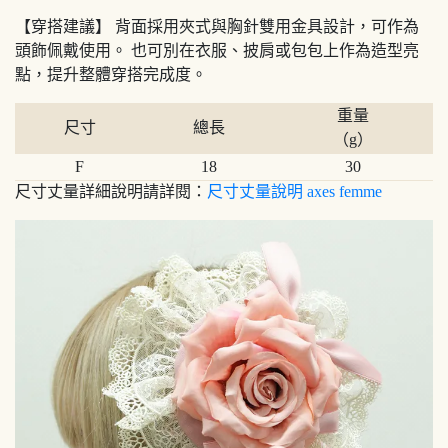
【穿搭建議】 背面採用夾式與胸針雙用金具設計，可作為
頭飾佩戴使用。 也可別在衣服、披肩或包包上作為造型亮
點，提升整體穿搭完成度。
重量
尺寸
總長
（g）
F
18
30
尺寸丈量詳細說明請詳閱：
尺寸丈量說明 axes femme