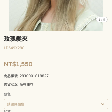
1
/
5
玫瑰髮夾
LD649X28C
NT$1,550
商品編號:
2830001818827
供貨狀況:
尚有庫存
顏色
請選擇顏色
尺寸