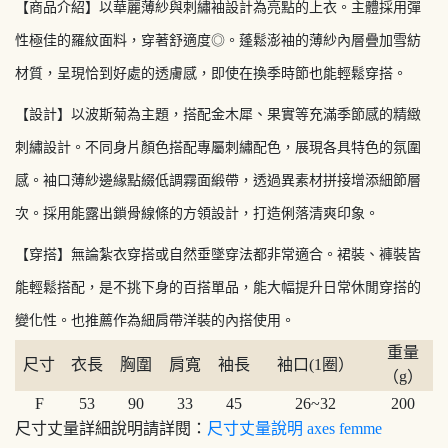
【商品介紹】以華麗薄紗與刺繡袖設計為亮點的上衣。主體採用彈
性極佳的羅紋面料，穿著舒適度◎。蓬鬆澎袖的薄紗內層疊加雪紡
材質，呈現恰到好處的透膚感，即使在換季時節也能輕鬆穿搭。
【設計】以波斯菊為主題，搭配金木犀、果實等充滿季節感的精緻
刺繡設計。不同身片顏色搭配專屬刺繡配色，展現各具特色的氛圍
感。袖口薄紗邊緣點綴低調霧面緞帶，透過異素材拼接增添細節層
次。採用能露出鎖骨線條的方領設計，打造俐落清爽印象。
【穿搭】無論紮衣穿搭或自然垂墜穿法都非常適合。裙裝、褲裝皆
能輕鬆搭配，是不挑下身的百搭單品，能大幅提升日常休閒穿搭的
變化性。也推薦作為細肩帶洋裝的內搭使用。
重量
尺寸
衣長
胸圍
肩寬
袖長
袖口(1圈）
（g）
F
53
90
33
45
26~32
200
尺寸丈量詳細說明請詳閱：
尺寸丈量說明 axes femme