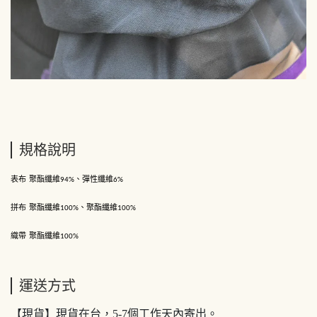
規格說明
表布
聚酯纖維
、彈性纖維
94%
6%
拼布
聚酯纖維
、聚酯纖維
100%
100%
織帶
聚酯纖維
100%
運送方式
【現貨】現貨在台，5-7個工作天內寄出。