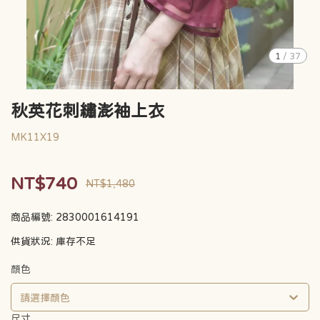
1
/
37
秋英花刺繡澎袖上衣
MK11X19
NT$740
NT$1,480
商品編號:
2830001614191
供貨狀況:
庫存不足
顏色
請選擇顏色
尺寸