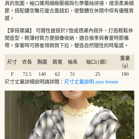
具的氛圍。袖口運用細緻壓褶與化學蕾絲拼接，增添柔美細
節。搭配鏤空雕花復古風鈕扣，使整體在休閒中保有優雅質
感。
【穿搭建議】 可隨性披搭於T恤或透膚內搭外，打造輕鬆休
閒造型。輕薄材質方便摺疊收納，適合換季與春夏時節攜
帶。穿著時可將後領微微下拉，營造自然隨性的時髦感。
重量
尺寸
衣長
胸圍
肩寬
袖長
袖口(1圈）
（g）
F
72.5
140
62
51
25
190
尺寸丈量詳細說明請詳閱：
尺寸丈量說明 axes femme