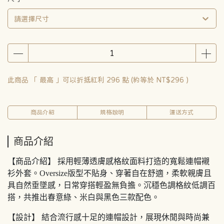
請選擇尺寸
此商品 「 最高 」可以折抵紅利
296
點 (約等於
NT$296
)
商品介紹
規格說明
運送方式
商品介紹
【商品介紹】 採用輕薄透膚感格紋面料打造的寬鬆連帽襯
衫外套。Oversize版型不貼身、穿著自在舒適，柔軟親膚且
具自然垂墜感，日常穿搭輕盈無負擔。沉穩色調格紋低調百
搭，共推出春意綠、米白與黑色三款配色。
【設計】 結合流行感十足的連帽設計，展現休閒與時尚兼