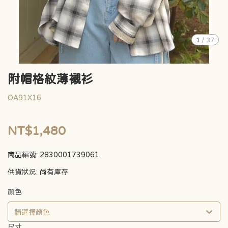
1
/
37
附帽格紋薄襯衫
OA91X16
NT$1,480
商品編號:
2830001739061
供貨狀況:
尚有庫存
顏色
請選擇顏色
尺寸