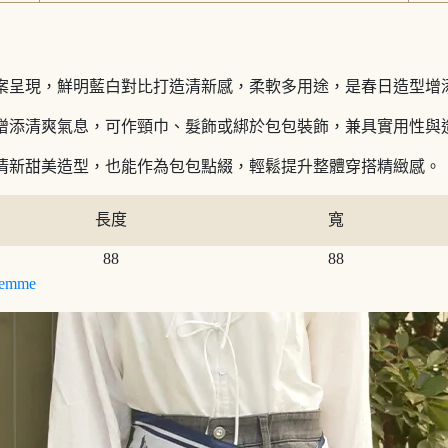
圖案呈現，鮮明藍白對比打造清新感，柔軟多用途，是春日造型增
彩增添清爽氣息，可作頸巾、髮飾或綁於包包裝飾，兼具實用性與
清新甜美造型，也能作為包包點綴，輕鬆提升整體穿搭精緻感。
長度
寬
88
88
emme