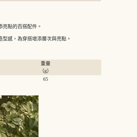
添亮點的百搭配件。
造型感，為穿搭增添層次與亮點。
重量
（g）
65