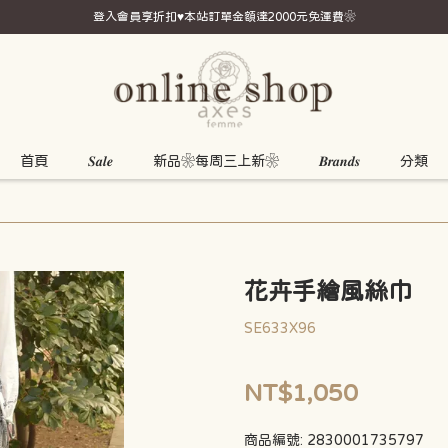
登入會員享折扣♥本站訂單金額達2000元免運費❀
首頁
𝑺𝒂𝒍𝒆
新品❀每周三上新❀
𝑩𝒓𝒂𝒏𝒅𝒔
分類
花卉手繪風絲巾
SE633X96
NT$1,050
商品編號:
2830001735797