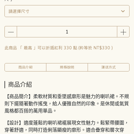
請選擇尺寸
此商品 「 最高 」可以折抵紅利
330
點 (約等於
NT$330
)
商品介紹
規格說明
運送方式
商品介紹
【商品簡介】柔軟材質和垂墜感廓形是魅力的喇叭裙。不規
則下擺隨著動作搖曳，給人優雅自然的印象。是休閒或氣質
風格都百搭的萬用單品。
【設計】適度蓬鬆的喇叭裙襬展現女性魅力。鬆緊帶腰圍，
穿著舒適，同時打造俐落顯瘦的廓形。適合疊穿和層次穿