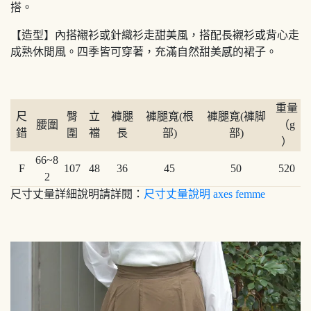
搭。
【造型】內搭襯衫或針織衫走甜美風，搭配長襯衫或背心走
成熟休閒風。四季皆可穿著，充滿自然甜美感的裙子。
重量
尺
臀
立
褲腿
褲腿寬(根
褲腿寬(褲脚
腰圍
（g
錯
圍
襠
長
部)
部)
）
66~8
F
107
48
36
45
50
520
2
尺寸丈量詳細說明請詳閱：
尺寸丈量說明 axes femme