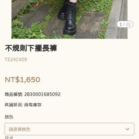
1
/
22
不規則下擺長褲
TE241X09
NT$1,650
商品編號:
2830001685092
供貨狀況:
尚有庫存
顏色
請選擇顏色
尺寸