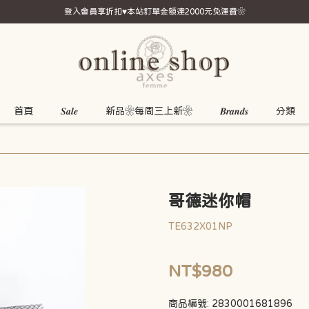
登入會員享折扣♥本站訂單金額達2000元免運費❀
首頁
𝑺𝒂𝒍𝒆
新品❀每周三上新❀
𝑩𝒓𝒂𝒏𝒅𝒔
分類
哥德迷你帽
TE632X01NP
NT$980
商品編號:
2830001681896