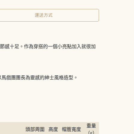
運送方式
細節感十足。作為穿搭的一個小亮點加入就很加
以馬戲團團長為靈感的紳士風格造型。
重量
頭部周圍
高度
帽簷寬度
（g）