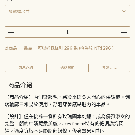
請選擇尺寸
此商品 「 最高 」可以折抵紅利
296
點 (約等於
NT$296
)
商品介紹
規格說明
運送方式
商品介紹
【商品介紹】內側微起毛，寒冷季節令人開心的保暖褲。俐
落輪廓日常易於使用，舒適穿著感是魅力的單品。
【設計】僅在後褲一側飾有玫瑰圖案刺繡，成為優雅淑女的
亮點。簡約中隱藏柔美感，axes femme特有的低調講究閃
耀。適度寬版不易顯腿部線條，修身效果可期。