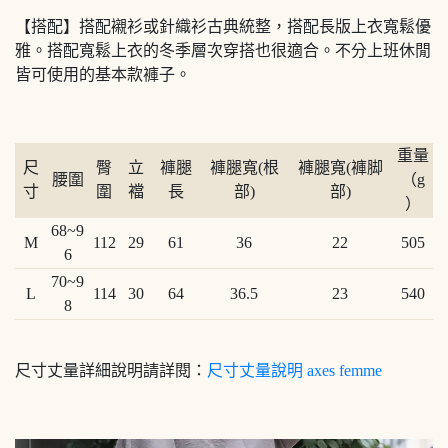
【搭配】搭配襯衫或針織衫古典統整，搭配長版上衣寬鬆優
雅。搭配寬鬆上衣的冬季層次穿搭也很適合。不分上班休閒
皆可使用的基本款褲子。
重量
尺
臀
立
褲腿
褲腿寬(根
褲腿寬(褲脚
腰圍
（g
寸
圍
襠
長
部)
部)
）
68~9
M
112
29
61
36
22
505
6
70~9
L
114
30
64
36.5
23
540
8
尺寸丈量詳細說明請詳閱：
尺寸丈量說明 axes femme