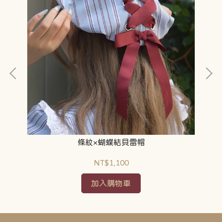
條紋×蝴蝶結貝雷帽
NT$1,100
加入購物車