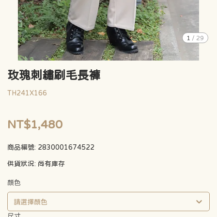
1
/
29
玫瑰刺繡刷毛長褲
TH241X166
NT$1,480
商品編號:
2830001674522
供貨狀況:
尚有庫存
顏色
請選擇顏色
尺寸