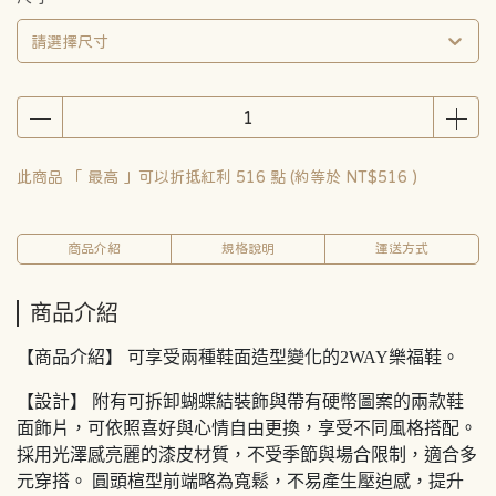
請選擇尺寸
此商品 「 最高 」可以折抵紅利
516
點 (約等於
NT$516
)
商品介紹
規格說明
運送方式
商品介紹
【商品介紹】 可享受兩種鞋面造型變化的2WAY樂福鞋。
【設計】 附有可拆卸蝴蝶結裝飾與帶有硬幣圖案的兩款鞋
面飾片，可依照喜好與心情自由更換，享受不同風格搭配。
採用光澤感亮麗的漆皮材質，不受季節與場合限制，適合多
元穿搭。 圓頭楦型前端略為寬鬆，不易產生壓迫感，提升