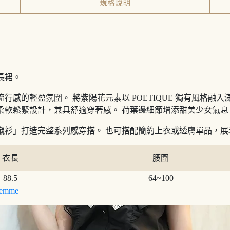
規格說明
長裙。
行感的輕盈氛圍。 將紫陽花元素以 POETIQUE 獨有風格融
柔軟鬆緊設計，兼具舒適穿著感。 荷葉邊細節增添甜美少女氣息
襯衫」打造完整系列感穿搭。 也可搭配簡約上衣或透膚單品，
衣長
腰圍
88.5
64~100
emme