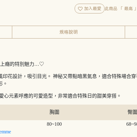
加入最愛
此商品 「 最高
規格說明
列 ♆ 讓人上癮的特別魅力…♡
風印花設計，吸引目光。 神秘又帶點暗黑氣息，適合特殊場合穿
形。
造愛心元素呼應的可愛造型，非常適合特殊日的甜美穿搭。
胸圍
臀
80~100
68~9
emme