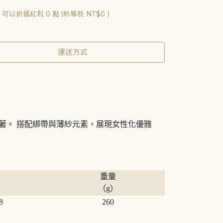
 」可以折抵紅利
0
點 (約等於
NT$0
)
運送方式
著。 搭配綁帶與薄紗元素，展現女性化優雅
重量
圍
（g）
8
260