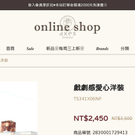
登入會員享折扣♥本站訂單金額達2000元免運費❀
首頁
𝑺𝒂𝒍𝒆
新品❀每周三上新❀
𝑩𝒓𝒂𝒏𝒅𝒔
分類
心洋裝
戲劇感愛心洋裝
TS341X06NP
NT$2,450
NT$3,500
商品編號:
2830001729413