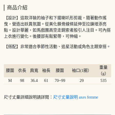
商品介紹
【設計】這款洋裝的袖子和下擺喇叭形剪裁，隨著動作搖
曳，營造出妖異氛圍。從美化鎖骨線條延伸至拉鍊增添亮
點。設計華麗，如馬戲團高空走鋼索者般引人注目。可內搭
上衣進行變化。後腰部有鬆緊帶，可伸縮。
【搭配】非常適合季節性活動、追星活動或角色主題穿搭。
重量
腰圍
衣長
肩寬
袖長
腰圍
袖口(1圈）
（g）
M
98
36.4
61
70~99
29
535
尺寸丈量詳細說明請詳閱：
尺寸丈量說明 axes femme