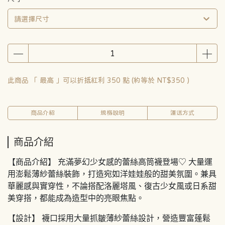
請選擇尺寸
此商品 「 最高 」可以折抵紅利
350
點 (約等於
NT$350
)
商品介紹
規格說明
運送方式
商品介紹
【商品介紹】 充滿夢幻少女感的蕾絲高筒襪登場♡ 大量運
用澎鬆薄紗蕾絲裝飾，打造宛如洋娃娃般的甜美氛圍。兼具
華麗感與實穿性，不論搭配洛麗塔風、復古少女風或日系甜
美穿搭，都能成為造型中的亮眼焦點。
【設計】 襪口採用大量抓皺薄紗蕾絲設計，營造豐富蓬鬆