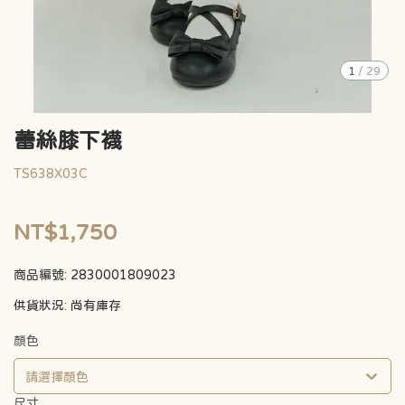
1
/
29
蕾絲膝下襪
TS638X03C
NT$1,750
商品編號:
2830001809023
供貨狀況:
尚有庫存
顏色
請選擇顏色
尺寸