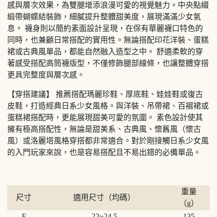
感與層次效果，為雙腿增添浪漫可愛的視覺魅力。中央點綴
緞帶蝴蝶結裝飾，細膩提升整體甜美度，展現滿滿少女氣
息。 襪身則以簡約素面設計呈現，在保有華麗襪口特色的
同時，也兼顧日常搭配的實用性。無論搭配印花洋裝、蛋糕
裙或古典風單品，都能自然融入造型之中。 舒適柔軟的穿
著感受搭配高筒襪版型，不僅修飾腿部線條，也讓整體穿搭
更具完整度與層次感。
【穿搭建議】 推薦搭配瑪麗珍鞋、厚底鞋、娃娃鞋或復古
皮鞋，打造經典日系少女風格。與洋裝、吊帶裙、百褶裙或
蛋糕裙搭配時，更能展現甜美可愛的氛圍。 素色設計使其
擁有極高搭配性，無論是甜美系、古典風、懷舊風（懷古
風）或洛麗塔風格穿搭都非常適合。對於剛接觸日系少女風
的入門玩家來說，也是容易搭配且不易出錯的必備單品。
重量
尺寸
適用尺寸（均碼）
（g）
F
22~24.5
135