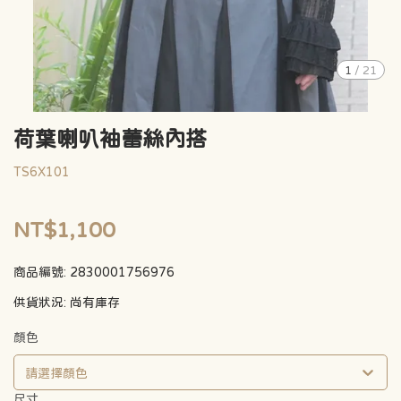
1
/
21
荷葉喇叭袖蕾絲內搭
TS6X101
NT$1,100
商品編號:
2830001756976
供貨狀況:
尚有庫存
顏色
請選擇顏色
尺寸