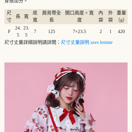
穿搭加分。
尺
底
肩背帶全
開口高度 × 寬
內
外
重量
長
寬
寸
寬
長
度
袋
袋
（g）
24.
23.
F
7
125
7×23.5
2
1
420
5
5
尺寸丈量詳細說明請詳閱：
尺寸丈量說明 axes femme