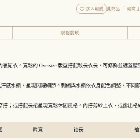
加入最愛
此商品 「 最高
規格說明
裏衛衣。寬鬆的 Oversize 版型搭配較長衣長，可修飾並遮
圍點綴光澤感水鑽，呈現閃耀細節。刺繡與水鑽依衣身配色調整，不
感穿搭；或搭配長裙呈現寬鬆休閒風格。內搭薄紗上衣、或露出格
圍
肩寬
袖長
袖