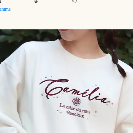
6
56
52
emme