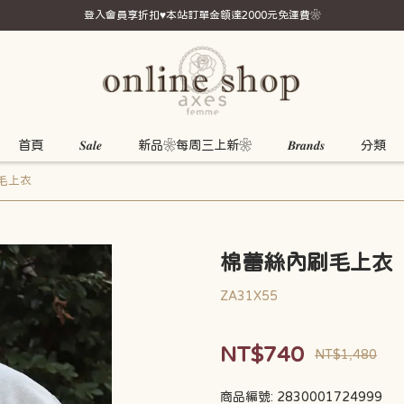
登入會員享折扣♥本站訂單金額達2000元免運費❀
首頁
𝑺𝒂𝒍𝒆
新品❀每周三上新❀
𝑩𝒓𝒂𝒏𝒅𝒔
分類
毛上衣
棉蕾絲內刷毛上衣
ZA31X55
NT$740
NT$1,480
商品編號:
2830001724999