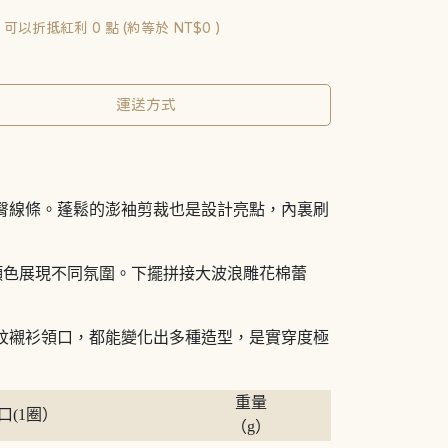
 」可以折抵紅利
0
點 (約等於
NT$0
)
運送方式
蓋腰臀線條。蓬鬆的澎袖剪裁也是設計亮點，內裏刷
同顏色展現不同氛圍。下擺拼接大波浪雕花棉蕾
紋襯衫領口，都能變化出多種造型，是實穿度極
重量
口(1圈）
（g）