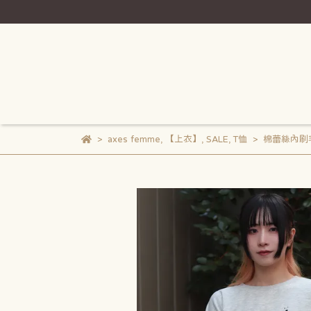
axes femme
,
【上衣】
,
SALE
,
T恤
棉蕾絲內刷