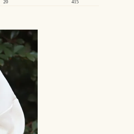
20
415