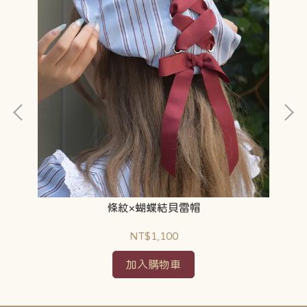
條紋×蝴蝶結貝雷帽
NT$1,100
加入購物車