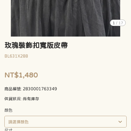
1
/
17
玫瑰裝飾扣寬版皮帶
BL631X288
NT$1,480
商品編號:
2830001763349
供貨狀況:
尚有庫存
顏色
請選擇顏色
尺寸