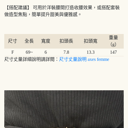
【搭配建議】 可用於洋裝腰間打造收腰效果，或搭配套裝
做造型焦點，簡單提升甜美與優雅感。
重量
尺寸
全長
寬度
扣頭長
扣頭寬
（g）
F
69~
6
7.8
13.3
147
尺寸丈量詳細說明請詳閱：
尺寸丈量說明 axes femme