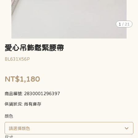
1
/
21
愛心吊飾鬆緊腰帶
BL631X56P
NT$1,180
商品編號:
2830001296397
供貨狀況:
尚有庫存
顏色
請選擇顏色
尺寸