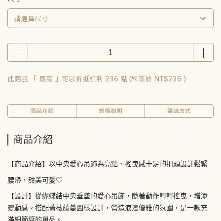
請選擇尺寸
此商品 「 最高 」可以折抵紅利
236
點 (約等於
NT$236
)
商品介紹
規格說明
運送方式
商品介紹
【商品介紹】以中央愛心吊飾為亮點、搖曳感十足的扣頭設計鬆緊
腰帶，甜美可愛♡
【設計】從蝴蝶結中央垂墜的愛心吊飾，隨著動作輕輕搖曳，增添
靈動感。搭配薔薇藤蔓圖樣設計，營造浪漫優雅的氛圍，是一款充
滿細節感的單品。