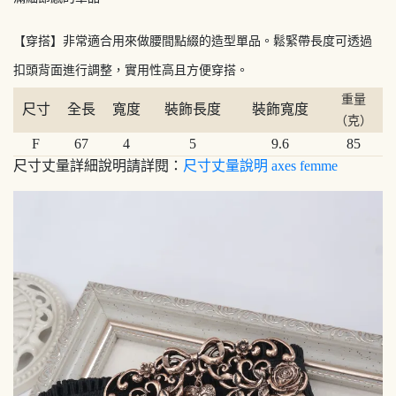
【穿搭】非常適合用來做腰間點綴的造型單品。鬆緊帶長度可透過
扣頭背面進行調整，實用性高且方便穿搭。
重量
尺寸
全長
寬度
裝飾長度
裝飾寬度
（克）
F
67
4
5
9.6
85
尺寸丈量詳細說明請詳閱：
尺寸丈量說明 axes femme