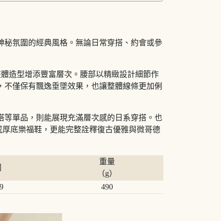
神秘氛圍的經典風格。無論日常穿搭、約會或參
，為整體造型增添豐富層次。腰部以精緻設計細節作
，不僅保有飄逸垂墜效果，也讓整體線條更加俐
搭等單品，則能展現充滿層次感的日系穿搭。也
或厚底樂福鞋，更能完整詮釋復古優雅與微哥德
重量
圍
（g）
9
490