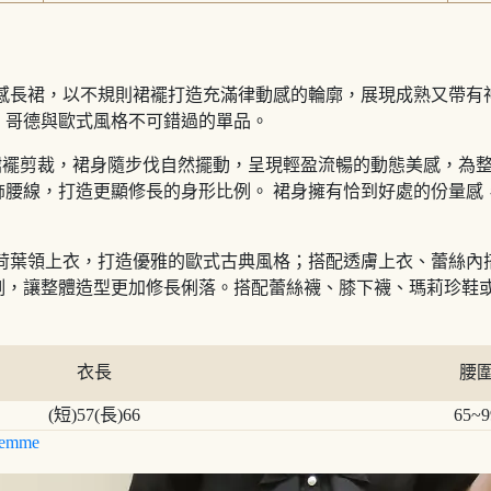
計感長裙，以不規則裙襬打造充滿律動感的輪廓，展現成熟又帶有
、哥德與歐式風格不可錯過的單品。
 Hem）裙襬剪裁，裙身隨步伐自然擺動，呈現輕盈流暢的動態美感
飾腰線，打造更顯修長的身形比例。 裙身擁有恰到好處的份量感
。
或荷葉領上衣，打造優雅的歐式古典風格；搭配透膚上衣、蕾絲內
例，讓整體造型更加修長俐落。搭配蕾絲襪、膝下襪、瑪莉珍鞋
衣長
腰
(短)57(長)66
65~9
emme