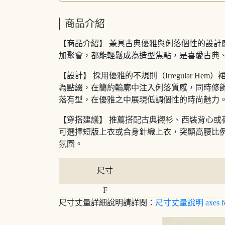
商品介紹
【商品介紹】 兼具古典優雅與俐落個性的設
加聚會，都能輕鬆成為造型焦點，是喜愛古典
【設計】 採用優雅的不規則（Irregular
為點綴，在簡約輪廓中注入俐落質感，同時修
落有型，在優雅之中展現低調個性的時尚魅力
【穿搭建議】 推薦搭配古典襯衫、西裝背心
可選擇短版上衣或合身針織上衣，突顯高腰比
氛圍。
尺寸
F
尺寸丈量詳細說明請詳閱：
尺寸丈量說明 axes f