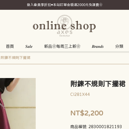
登入會員享折扣♥本站訂單金額達2000元免運費❀
首頁
𝑺𝒂𝒍𝒆
新品❀每周三上新❀
𝑩𝒓𝒂𝒏𝒅𝒔
分類
附鍊不規則下擺裙
附鍊不規則下擺裙
CI281X44
NT$2,200
商品編號:
2830001821193