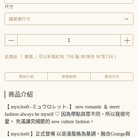
尺寸
請選擇尺寸
此商品 「 最高 」可以折抵紅利
736
點 (約等於
NT$736
)
商品介紹
規格說明
運送方式
商品介紹
【 myu:lorét -ミュウロレット- 】 new romantic ＆ street
fashion always be myself ♡ 因為帶點與眾不同，所以我很可
愛。 充滿講究細節的 new culture fashion。
【 myu:lorét 】正式登場 以浪漫風格為基調，融合Grunge與