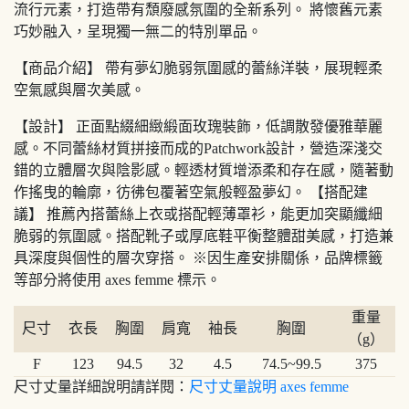
流行元素，打造帶有頹廢感氛圍的全新系列。 將懷舊元素
巧妙融入，呈現獨一無二的特別單品。
【商品介紹】 帶有夢幻脆弱氛圍感的蕾絲洋裝，展現輕柔
空氣感與層次美感。
【設計】 正面點綴細緻緞面玫瑰裝飾，低調散發優雅華麗
感。不同蕾絲材質拼接而成的Patchwork設計，營造深淺交
錯的立體層次與陰影感。輕透材質增添柔和存在感，隨著動
作搖曳的輪廓，彷彿包覆著空氣般輕盈夢幻。 【搭配建
議】 推薦內搭蕾絲上衣或搭配輕薄罩衫，能更加突顯纖細
脆弱的氛圍感。搭配靴子或厚底鞋平衡整體甜美感，打造兼
具深度與個性的層次穿搭。 ※因生產安排關係，品牌標籤
等部分將使用 axes femme 標示。
重量
尺寸
衣長
胸圍
肩寬
袖長
胸圍
（g）
F
123
94.5
32
4.5
74.5~99.5
375
尺寸丈量詳細說明請詳閱：
尺寸丈量說明 axes femme