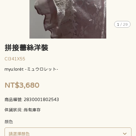
1
/
29
拼接蕾絲洋裝
CI341X55
myu:lorét -ミュウロレット-
NT$3,680
商品編號:
2830001802543
供貨狀況:
尚有庫存
顏色
請選擇顏色