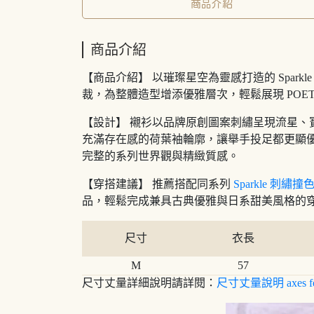
商品介紹
商品介紹
【商品介紹】 以璀璨星空為靈感打造的 Spar
裁，為整體造型增添優雅層次，輕鬆展現 POET
【設計】 襯衫以品牌原創圖案刺繡呈現流星
充滿存在感的荷葉袖輪廓，讓舉手投足都更顯
完整的系列世界觀與精緻質感。
【穿搭建議】 推薦搭配同系列
Sparkle 刺繡撞
品，輕鬆完成兼具古典優雅與日系甜美風格的
尺寸
衣長
M
57
尺寸丈量詳細說明請詳閱：
尺寸丈量說明 axes f