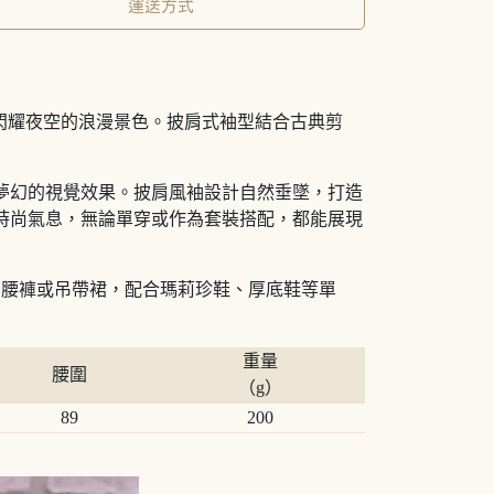
運送方式
描繪出閃耀夜空的浪漫景色。披肩式袖型結合古典剪
夢幻的視覺效果。披肩風袖設計自然垂墜，打造
時尚氣息，無論單穿或作為套裝搭配，都能展現
高腰褲或吊帶裙，配合瑪莉珍鞋、厚底鞋等單
重量
腰圍
（g）
89
200