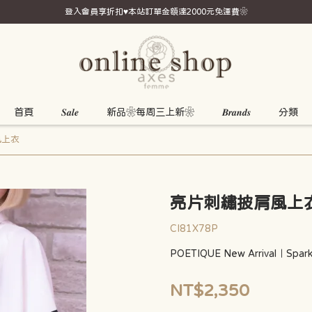
登入會員享折扣♥本站訂單金額達2000元免運費❀
首頁
𝑺𝒂𝒍𝒆
新品❀每周三上新❀
𝑩𝒓𝒂𝒏𝒅𝒔
分類
風上衣
亮片刺繡披肩風上
CI81X78P
POETIQUE New Arrival｜Sparkl
NT$2,350