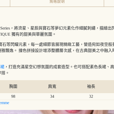
規格說明
kle Series，將流星、星辰與寶石等夢幻元素化作細膩刺繡，
IQUE 獨有的甜美與華麗氛圍。
、寶石等閃耀元素，每一處細節皆展現精緻工藝，營造宛如夜空般
優雅飄逸。 撞色拼接設計增添整體層次感，在古典甜美之中融入
色裙
，打造充滿星空幻想氛圍的成套造型。也可搭配素色長裙、
穿搭。
胸圍
肩寬
袖長
98
34
32
emme