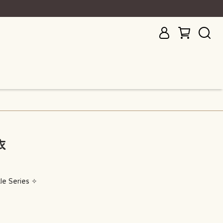
衣
e Series ✧