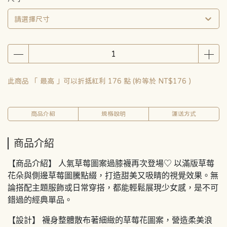
請選擇尺寸
此商品 「 最高 」可以折抵紅利
176
點 (約等於
NT$176
)
商品介紹
規格說明
運送方式
商品介紹
【商品介紹】 人氣草莓圖案過膝襪再次登場♡ 以滿版草莓
花朵與側邊草莓圖騰點綴，打造甜美又吸睛的視覺效果。無
論搭配主題服飾或日常穿搭，都能輕鬆展現少女感，是不可
錯過的經典單品。
【設計】 襪身整體散布著細緻的草莓花圖案，營造柔美浪