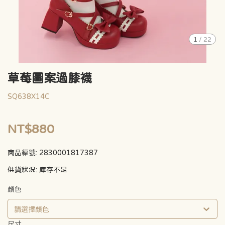
1
/
22
草莓圖案過膝襪
SQ638X14C
NT$880
商品編號:
2830001817387
供貨狀況:
庫存不足
顏色
請選擇顏色
尺寸