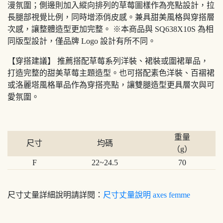
漫氛圍；側邊則加入縱向排列的草莓圖樣作為亮點設計，拉
長腿部視覺比例，同時增添俏皮感。兼具甜美風格與穿搭層
次感，讓整體造型更加完整。 ※本商品與 SQ638X10S 為相
同版型設計，僅品牌 Logo 設計有所不同。
【穿搭建議】 推薦搭配草莓系列洋裝、裙裝或圍裙單品，
打造完整的甜美草莓主題造型。也可搭配素色洋裝、百褶裙
或洛麗塔風格單品作為穿搭亮點，讓雙腿造型更具層次與可
愛氛圍。
重量
尺寸
均碼
（g）
F
22~24.5
70
尺寸丈量詳細說明請詳閱：
尺寸丈量說明 axes femme