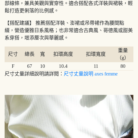
部線條，兼具美觀與實穿性。適合搭配各式洋裝與裙裝，輕
鬆打造更俐落的比例感。
【搭配建議】 推薦搭配洋裝、澎裙或吊帶裙作為腰間點
綴，營造優雅日系風格；也非常適合古典風、哥德風或甜美
系穿搭，增添層次與華麗感。
重量
尺寸
總長
寬
扣環高度
扣環寬度
（g）
F
67
10
10.4
11
80
尺寸丈量詳細說明請詳閱：
尺寸丈量說明 axes femme