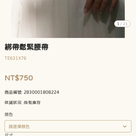
1
/
21
綁帶鬆緊腰帶
TE631X76
NT$750
商品編號:
2830001808224
供貨狀況:
尚有庫存
顏色
請選擇顏色
尺寸