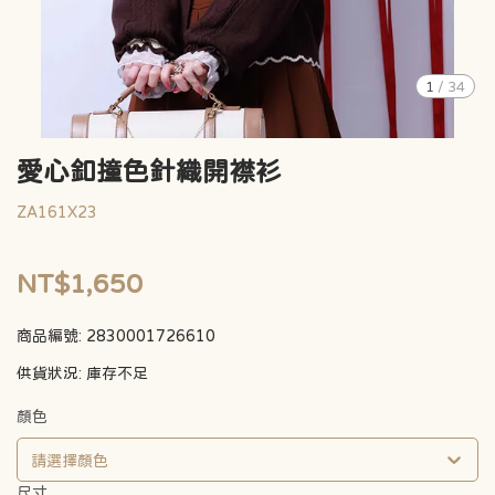
1
/
34
愛心釦撞色針織開襟衫
ZA161X23
NT$1,650
商品編號:
2830001726610
供貨狀況:
庫存不足
顏色
請選擇顏色
尺寸