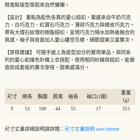
微寬鬆版型穿起來自然慵懶。
【設計】 重點為配色各異的愛心鈕扣，靈感來自牛奶巧克
力、白巧克力、紅寶石巧克力、薄荷巧克力與橙皮巧克力。
帶有大理石紋理的樹脂鈕扣，呈現巧克力隔水加熱後融合的
質感。袖子與背面加入愛心鏤空花樣，細節甜美又富層次。
【穿搭建議】 可隨手披上為造型加分的實用單品。與同系
列的愛心釦撞色針織上衣搭配，使用相同紗線與鈕扣，能營
造如成套般的層次穿搭，甜美感滿分。
重量
尺寸
總長
胸圍
肩寬
袖長
袖口(1圈）
（g）
F
53
100
44
55
17
353
尺寸丈量詳細說明請詳閱：
尺寸丈量說明 axes femme